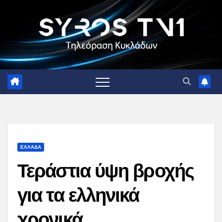
Skip
to
content
ΕΛΛΑΔΑ
Τεράστια ύψη βροχής
για τα ελληνικά
χρονικά