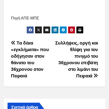
Πηγή ΑΠΕ-ΜΠΕ
Post
Τα δέκα
Συλλήψεις, οργή και
«εγκλήματα» που
θλίψη για τον
navigation
οδήγησαν στον
πνιγμό του
θάνατο του
36χρονου επιβάτη
36χρονου στον
στο λιμάνι του
Πειραιά
Πειραιά
Σχετικά άρθρα