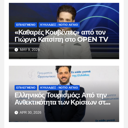
ΕΠΙΛΕΓΜΕΝΟ
ΚΥΚΛΑΔΕΣ - ΝΟΤΙΟ ΑΙΓΑΙΟ
«Καθαρές Κουβέντες» από τον
Γιώργο Κατσίπη στο OPEN TV
MAY 9, 2026
ΕΠΙΛΕΓΜΕΝΟ
ΚΥΚΛΑΔΕΣ - ΝΟΤΙΟ ΑΙΓΑΙΟ
Ελληνικός Τουρισμός: Από την
Ανθεκτικότητα των Κρίσεων στη
Βιώσιμη Ωρίμαση
APR 30, 2026