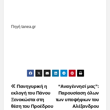
Πηγή tanea.gr
Post
Πανηγυρική η
“Αναγέννησί μας”:
εκλογή του Πάνου
Παρουσίαση όλων
navigation
Ξενοκώστα στη
των υποψήφιων του
θέση του Προέδρου
Αλέξανδρου