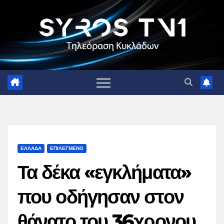
Skip
to
content
ΕΛΛΑΔΑ
ΕΠΙΛΕΓΜΕΝΟ
Τα δέκα «εγκλήματα»
που οδήγησαν στον
θάνατο του 36χρονου