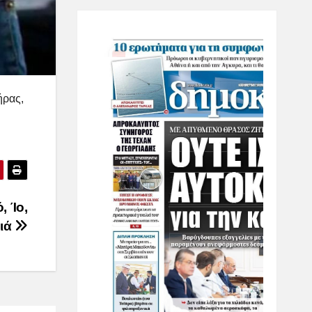
ήρας,
, Ίο,
σιά