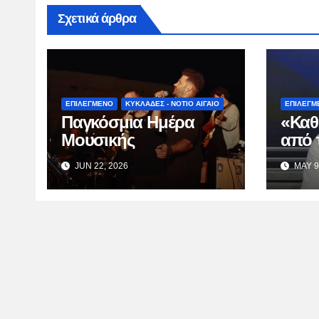
Σχετικά άρθρα
ΕΠΙΛΕΓΜΕΝΟ
ΚΥΚΛΑΔΕΣ - ΝΟΤΙΟ ΑΙΓΑΙΟ
ΕΠΙΛΕΓΜ
Παγκόσμια Ημέρα
«Καθ
Μουσικής
από 
Κατσ
JUN 22, 2026
MAY 9
TV