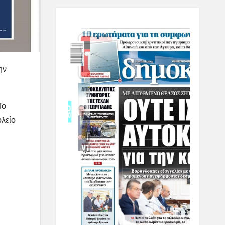
ην
Το
λείο