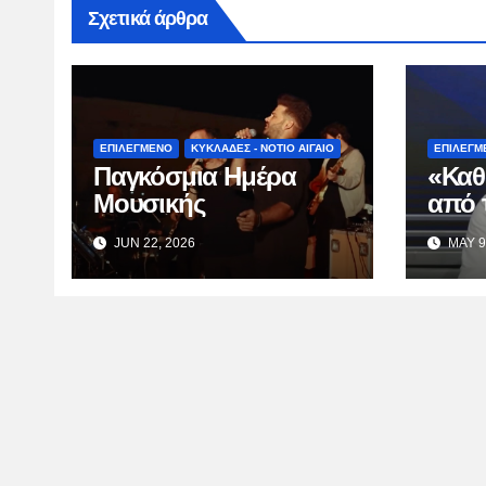
Σχετικά άρθρα
ΕΠΙΛΕΓΜΕΝΟ
ΚΥΚΛΑΔΕΣ - ΝΟΤΙΟ ΑΙΓΑΙΟ
ΕΠΙΛΕΓΜ
Παγκόσμια Ημέρα
«Καθ
Μουσικής
από 
Κατσ
JUN 22, 2026
MAY 9
TV