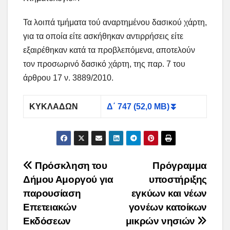
Τα λοιπά τμήματα τού αναρτημένου δασικού χάρτη,
για τα οποία είτε ασκήθηκαν αντιρρήσεις είτε
εξαιρέθηκαν κατά τα προβλεπόμενα, αποτελούν
τον προσωρινό δασικό χάρτη, της παρ. 7 του
άρθρου 17 ν. 3889/2010.
ΚΥΚΛΑΔΩΝ
Δ΄ 747 (52,0 MB)⏬
Post
Πρόσκληση του
Πρόγραμμα
Δήμου Αμοργού για
υποστήριξης
navigation
παρουσίαση
εγκύων και νέων
Επετειακών
γονέων κατοίκων
Εκδόσεων
μικρών νησιών