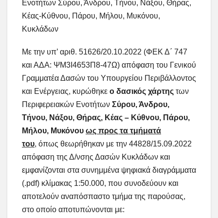
Ενοτήτων Σύρου, Άνδρου, Τήνου, Νάξου, Θήρας,
Κέας-Κύθνου, Πάρου, Μήλου, Μυκόνου,
Κυκλάδων
Με την υπ’ αριθ. 51626/20.10.2022 (ΦΕΚ Δ΄ 747
και ΑΔΑ: ΨΜ3Ι4653Π8-47Ω) απόφαση του Γενικού
Γραμματέα Δασών του Υπουργείου Περιβάλλοντος
και Ενέργειας, κυρώθηκε
ο δασικός χάρτης
των
Περιφερειακών Ενοτήτων
Σύρου, Άνδρου,
Τήνου, Νάξου, Θήρας, Κέας – Κύθνου, Πάρου,
Μήλου, Μυκόνου
ως προς τα τμήματά
του
, όπως θεωρήθηκαν με την 44828/15.09.2022
απόφαση της Δ/νσης Δασών Κυκλάδων και
εμφανίζονται στα συνημμένα ψηφιακά διαγράμματα
(.pdf) κλίμακας 1:50.000, που συνοδεύουν και
αποτελούν αναπόσπαστο τμήμα της παρούσας,
στο οποίο αποτυπώνονται με: