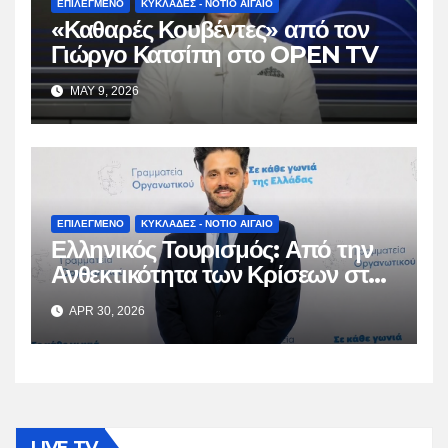
ΕΠΙΛΕΓΜΕΝΟ
ΚΥΚΛΑΔΕΣ - ΝΟΤΙΟ ΑΙΓΑΙΟ
«Καθαρές Κουβέντες» από τον
Γιώργο Κατσίπη στο OPEN TV
MAY 9, 2026
ΕΠΙΛΕΓΜΕΝΟ
ΚΥΚΛΑΔΕΣ - ΝΟΤΙΟ ΑΙΓΑΙΟ
Ελληνικός Τουρισμός: Από την
Ανθεκτικότητα των Κρίσεων στη
Βιώσιμη Ωρίμαση
APR 30, 2026
LIVE TV