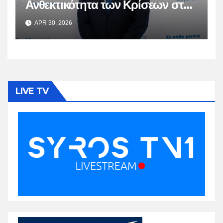
Ανθεκτικότητα των Κρίσεων στη
Βιώσιμη Ωρίμαση
APR 30, 2026
LIVE TV