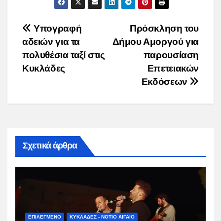
Post
Υπογραφή
Πρόσκληση του
αδειών για τα
Δήμου Αμοργού για
navigation
πολυθέσια ταξί στις
παρουσίαση
Κυκλάδες
Επετειακών
Εκδόσεων
Σχετικά άρθρα
ΕΠΙΛΕΓΜΕΝΟ
ΚΥΚΛΑΔΕΣ - ΝΟΤΙΟ ΑΙΓΑΙΟ