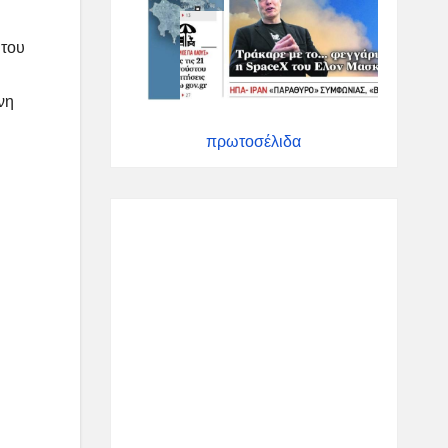
 του
νη
πρωτοσέλιδα