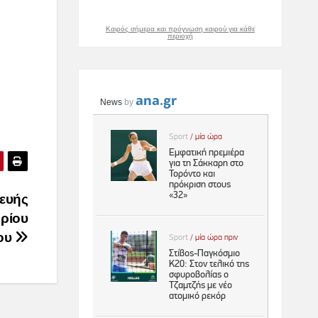
Καιρός σήμερα και πρόγνωση καιρού για κάθε
περιοχή
ευής
ηρίου
ου