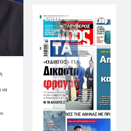
τη
ι να
ών