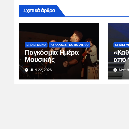
Σχετικά άρθρα
ΕΠΙΛΕΓΜΕΝΟ
ΚΥΚΛΑΔΕΣ - ΝΟΤΙΟ ΑΙΓΑΙΟ
ΕΠΙΛΕΓΜ
Παγκόσμια Ημέρα
«Καθ
Μουσικής
από 
Κατσ
JUN 22, 2026
MAY 9
TV