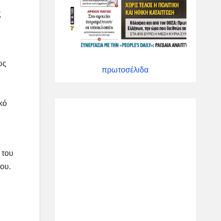
ς
ως
πρωτοσέλιδα
κό
 του
ου.