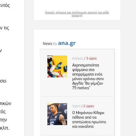
εντός
Καιρός σήμερα και πρόγνωση καιρού για κάθε
περιοχή
 τις
ν
σει
σικών
τός
 την
 κλπ.