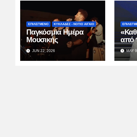
ΕΠΙΛΕΓΜΕΝΟ
ΚΥΚΛΑΔΕΣ - ΝΟΤΙΟ ΑΙΓΑΙΟ
ΕΠΙΛΕΓΜ
Παγκόσμια Ημέρα
«Καθ
Μουσικής
από 
Κατσ
JUN 22, 2026
MAY 9
TV