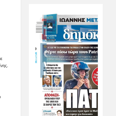
με
ίνης.
υ