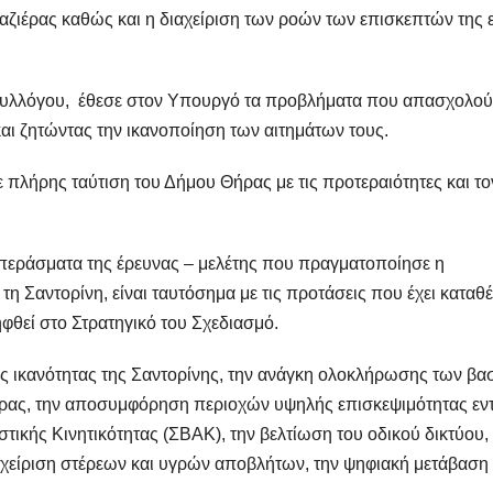
αζιέρας καθώς και η διαχείριση των ροών των επισκεπτών της 
Συλλόγου, έθεσε στον Υπουργό τα προβλήματα που απασχολούν
και ζητώντας την ικανοποίηση των αιτημάτων τους.
λήρης ταύτιση του Δήμου Θήρας με τις προτεραιότητες και το
περάσματα της έρευνας – μελέτης που πραγματοποίησε η
τη Σαντορίνη, είναι ταυτόσημα με τις προτάσεις που έχει καταθέ
φθεί στο Στρατηγικό του Σχεδιασμό.
ας ικανότητας της Σαντορίνης, την ανάγκη ολοκλήρωσης των βα
ιέρας, την αποσυμφόρηση περιοχών υψηλής επισκεψιμότητας εν
τικής Κινητικότητας (ΣΒΑΚ), την βελτίωση του οδικού δικτύου,
αχείριση στέρεων και υγρών αποβλήτων, την ψηφιακή μετάβαση