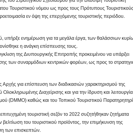
ης του Στρατηγικού Σχεδιασμού για την Βιώσιμη Τουριστική
ατου Τουριστικού νόμου ως προς τους Πρότυπους Τουριστικού
οετοιμασία εν όψη της επερχόμενης τουριστικής περιόδου.
ού, υπήρξε ενημέρωση για τα μεγάλα έργα, των θαλάσσιων κυρί
τονίσθηκε η ανάγκη επίσπευσης τους.
ύγκλιση της Διυπουργικής Επιτροπής προκειμένου να υπάρξει
άσης των συναρμόδιων κεντρικών φορέων, ως προς το στρατηγι
ς Αρχής για επίσπευση των διαδικασιών χαρακτηρισμού της
Ολοκληρωμένης Διαχείρισης και για την ίδρυση και λειτουργία
μού (DMMO) καθώς και του Τοπικού Τουριστικού Παρατηρητηρί
ς επιτυχημένη τουριστική σεζόν το 2022 συζητήθηκαν ζητήματα
 βελτίωση του τουριστικού προϊόντος, την επιμήκυνση της
ση των επισκεπτών.