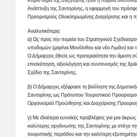
Κύριο θέμα της συζήτησης ήταν η πορεία υλοποίησ
Ανάπτυξη της Σαντορίνης, η εφαρμογή του πρόσφ
Προορισμούς Ολοκληρωμένης Διαχείρισης και η πρ
Αναλυτικότερα:
α) Ως προς την πορεία του Στρατηγικού Σχεδιασμ
υποδομών (μαρίνα Μονόλιθου και νέο Λιμάνι) και 
Ο Δήμαρχος έθεσε ως προτεραιότητα την άμεση σ
επισκόπηση, αξιολόγηση και συντονισμός της δρ
Σχέδιο της Σαντορίνης.
β) Ο Δήμαρχος εξέφρασε τη βούληση της Δημοτική
Σαντορίνης ως Πρότυπου Τουριστικού Προορισμού 
Οργανισμού Προώθησης και Διαχείρισης Προορισ
γ) Με ιδιαίτερα ευνοϊκές προβλέψεις για μια άκρω
καλύτερης οργάνωσης της Σαντορίνης με στόχο την
τουριστικής περιόδου και την καλύτερη εξυπηρέτη