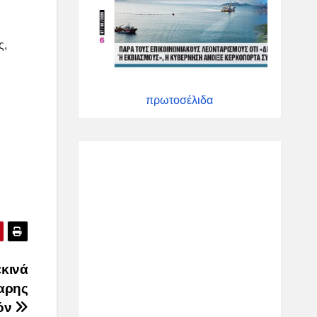
ς,
πρωτοσέλιδα
εκινά
παρης
ϊόν