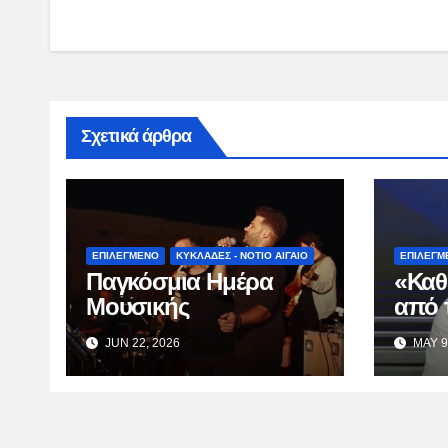
Σχετικά άρθρα
ΕΠΙΛΕΓΜΕΝΟ
ΚΥΚΛΑΔΕΣ - ΝΟΤΙΟ ΑΙΓΑΙΟ
ΕΠΙΛΕΓΜ
Παγκόσμια Ημέρα
«Καθ
Μουσικής
από 
Κατσ
JUN 22, 2026
MAY 9
TV