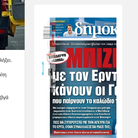
λήξει.
ίτη
αβγά