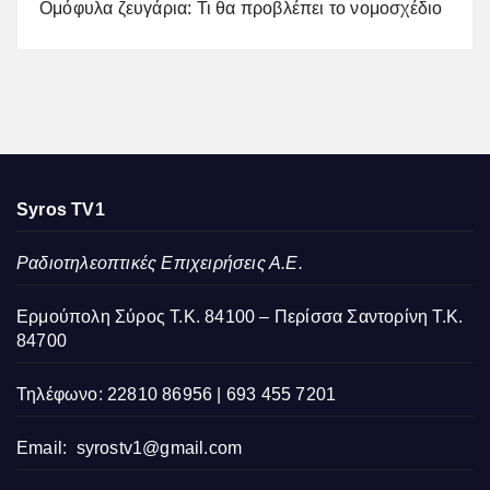
Ομόφυλα ζευγάρια: Τι θα προβλέπει το νομοσχέδιο
Syros TV1
Ραδιοτηλεοπτικές Επιχειρήσεις Α.Ε.
Ερμούπολη Σύρος Τ.Κ. 84100 – Περίσσα Σαντορίνη Τ.Κ.
84700
Τηλέφωνο: 22810 86956 | 693 455 7201
Email:
syrostv1@gmail.com