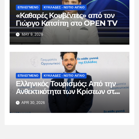
ΕΠΙΛΕΓΜΕΝΟ
ΚΥΚΛΑΔΕΣ - ΝΟΤΙΟ ΑΙΓΑΙΟ
«Καθαρές Κουβέντες» από τον
Γιώργο Κατσίπη στο OPEN TV
MAY 9, 2026
ΕΠΙΛΕΓΜΕΝΟ
ΚΥΚΛΑΔΕΣ - ΝΟΤΙΟ ΑΙΓΑΙΟ
Ελληνικός Τουρισμός: Από την
Ανθεκτικότητα των Κρίσεων στη
Βιώσιμη Ωρίμαση
APR 30, 2026