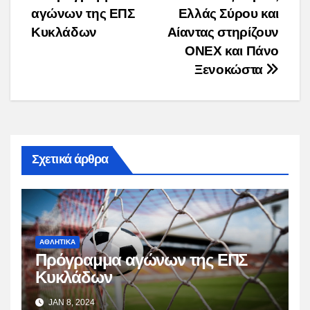
αγώνων της ΕΠΣ
Ελλάς Σύρου και
navigation
Κυκλάδων
Αίαντας στηρίζουν
ONEX και Πάνο
Ξενοκώστα
Σχετικά άρθρα
ΑΘΛΗΤΙΚΑ
Πρόγραμμα αγώνων της ΕΠΣ
Κυκλάδων
JAN 8, 2024