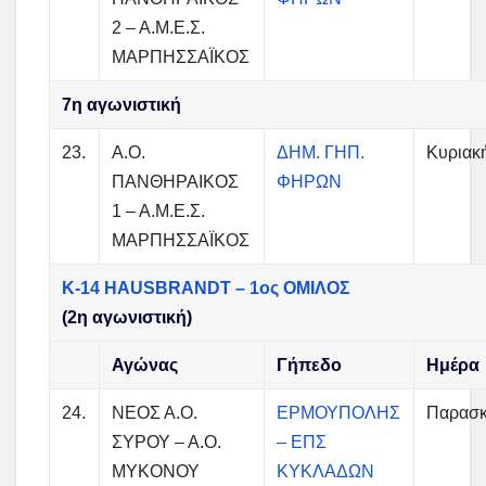
2 – Α.Μ.Ε.Σ.
ΜΑΡΠΗΣΣΑΪΚΟΣ
7η αγωνιστική
23.
Α.Ο.
ΔΗΜ. ΓΗΠ.
Κυριακ
ΠΑΝΘΗΡΑΙΚΟΣ
ΦΗΡΩΝ
1 – Α.Μ.Ε.Σ.
ΜΑΡΠΗΣΣΑΪΚΟΣ
Κ-14 HAUSBRANDT – 1ος ΟΜΙΛΟΣ
(2η αγωνιστική)
Αγώνας
Γήπεδο
Ημέρα
24.
ΝΕΟΣ Α.Ο.
ΕΡΜΟΥΠΟΛΗΣ
Παρασκ
ΣΥΡΟΥ – Α.Ο.
– ΕΠΣ
ΜΥΚΟΝΟΥ
ΚΥΚΛΑΔΩΝ