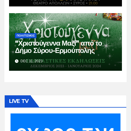
ΠΟΛΙΤΙΣΜΟΣ
“Χριστούγεννα Μαζί” από το
Δήμο Σύρου-Ερμούπολης
DEC 11, 2023
LIVE TV