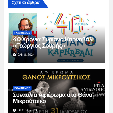
Σχετικά άρθρα
ΠΟΛΙΤΙΣΜΟΣ
40 Χρόνια Συριανό Καρναβάλι
«Γεώργιος Σουρής»
JAN 8, 2024
ΠΟΛΙΤΙΣΜΟΣ
Συναυλία Αφιέρωμα στο Θάνο
Μικρούτσικο
DEC 11, 2023