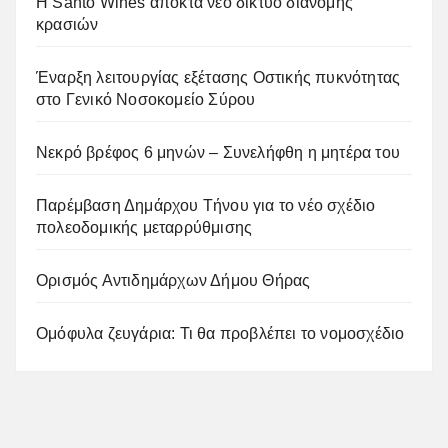
Η Santo Wines αποκτά νέο δίκτυο διανομής
κρασιών
Έναρξη λειτουργίας εξέτασης Οστικής πυκνότητας
στο Γενικό Νοσοκομείο Σύρου
Νεκρό βρέφος 6 μηνών – Συνελήφθη η μητέρα του
Παρέμβαση Δημάρχου Τήνου για το νέο σχέδιο
πολεοδομικής μεταρρύθμισης
Ορισμός Αντιδημάρχων Δήμου Θήρας
Ομόφυλα ζευγάρια: Τι θα προβλέπει το νομοσχέδιο