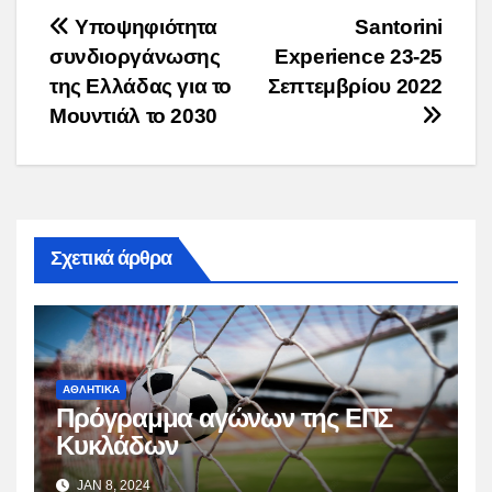
Post
Yποψηφιότητα
Santorini
συνδιοργάνωσης
Experience 23-25
navigation
της Ελλάδας για το
Σεπτεμβρίου 2022
Μουντιάλ το 2030
Σχετικά άρθρα
ΑΘΛΗΤΙΚΑ
Πρόγραμμα αγώνων της ΕΠΣ
Κυκλάδων
JAN 8, 2024