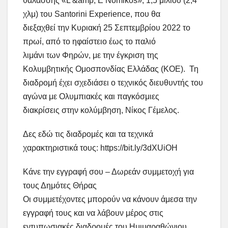
θαλάσσης «L &amp; E Nomikos», 1,5 μιλίου (2,4
χλμ) του Santorini Experience, που θα
διεξαχθεί την Κυριακή 25 Σεπτεμβρίου 2022 το
πρωί, από το ηφαίστειο έως το παλιό
λιμάνι των Φηρών, με την έγκριση της
Κολυμβητικής Ομοσπονδίας Ελλάδας (ΚΟΕ). Τη
διαδρομή έχει σχεδιάσει ο τεχνικός διευθυντής του
αγώνα με Ολυμπιακές και παγκόσμιες
διακρίσεις στην κολύμβηση, Νίκος Γέμελος.
Δες εδώ τις διαδρομές και τα τεχνικά
χαρακτηριστικά τους: https://bit.ly/3dXUiOH
Κάνε την εγγραφή σου – Δωρεάν συμμετοχή για
τους Δημότες Θήρας
Οι συμμετέχοντες μπορούν να κάνουν άμεσα την
εγγραφή τους και να λάβουν μέρος στις
εντυπωσιακές διαδρομές του Ημιμαραθώνιου