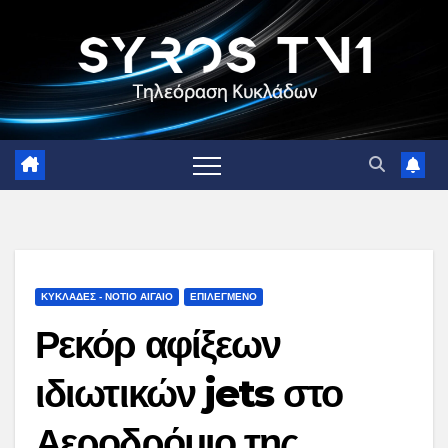
Skip
to
content
ΚΥΚΛΑΔΕΣ - ΝΟΤΙΟ ΑΙΓΑΙΟ
ΕΠΙΛΕΓΜΕΝΟ
Ρεκόρ αφίξεων
ιδιωτικών jets στο
Αεροδρόμιο της