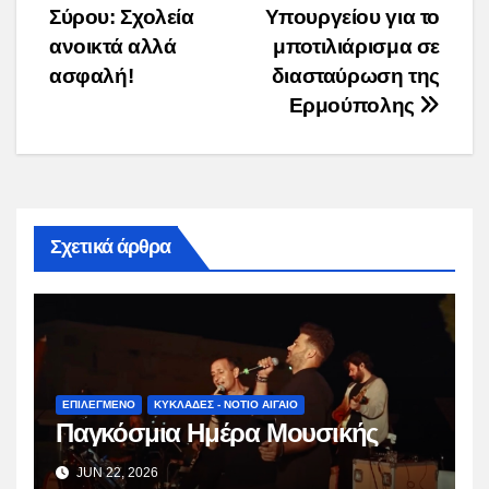
Σύρου: Σχολεία
Υπουργείου για το
navigation
ανοικτά αλλά
μποτιλιάρισμα σε
ασφαλή!
διασταύρωση της
Ερμούπολης
Σχετικά άρθρα
ΕΠΙΛΕΓΜΕΝΟ
ΚΥΚΛΑΔΕΣ - ΝΟΤΙΟ ΑΙΓΑΙΟ
Παγκόσμια Ημέρα Μουσικής
JUN 22, 2026