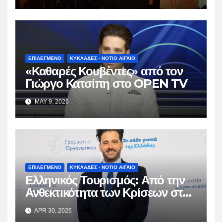
ΕΠΙΛΕΓΜΕΝΟ
ΚΥΚΛΑΔΕΣ - ΝΟΤΙΟ ΑΙΓΑΙΟ
«Καθαρές Κουβέντες» από τον
Γιώργο Κατσίπη στο OPEN TV
MAY 9, 2026
ΕΠΙΛΕΓΜΕΝΟ
ΚΥΚΛΑΔΕΣ - ΝΟΤΙΟ ΑΙΓΑΙΟ
Ελληνικός Τουρισμός: Από την
Ανθεκτικότητα των Κρίσεων στη
Βιώσιμη Ωρίμαση
APR 30, 2026