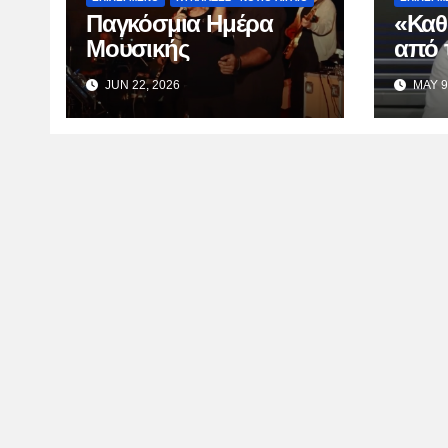
Παγκόσμια Ημέρα
«Καθ
Μουσικής
από 
Κατσ
JUN 22, 2026
MAY 9
TV