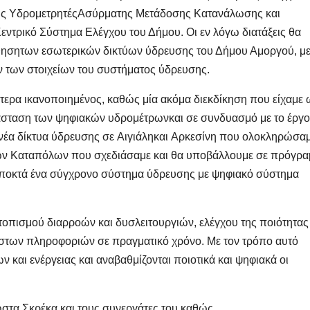
ύς Υδρομετρητές
Ασύρματης Μετάδοσης Κατανάλωσης
και
Κεντρικό Σύστημα Ελέγχου
του Δήμου. Οι εν λόγω διατάξεις θα
θηση
των εσωτερικών δικτύων
ύδρευσης του Δήμου Αμοργού
,
με
 των στοιχείων του συστήματος
ύδρευσης.
αίτερα ικανοποιημένος, καθώς μία ακόμα διεκδίκηση που είχαμε
τάσταση των ψηφιακών
υδρομέτρων
και σε συνδ
υ
ασμό με το έργο
 νέα δίκτυα ύδρευσης σε
Αιγιάλη
και
Αρκεσίνη
που ολοκληρώσα
ων
Καταπόλων
που σχεδιάσαμε και θα υποβάλλουμε σε πρόγρ
ποκτά ένα σύγχρονο σύστημα ύδρευσης με ψηφιακό σύστημα
τοπισμού διαρροών και δυσλειτουργιών, ελέγχου της ποιότητας
στων πληροφοριών σε πραγματικό χρόνο
. Με τον τρόπο αυτό
 και ενέργειας και αναβαθμίζοντ
αι
ποιοτικά και ψηφιακά οι
τα Σκρέκα και τους συνεργάτες του καθώς