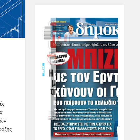
ές
ια
τών
ράξης