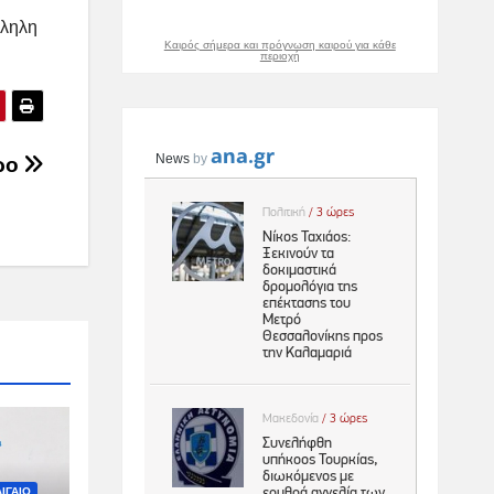
λληλη
Καιρός σήμερα και πρόγνωση καιρού για κάθε
περιοχή
άρο
ΙΓΑΙΟ