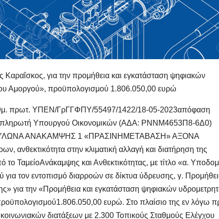
 Καραΐσκος, για την π
ρομήθεια και εγκατάσταση ψηφιακών
μου Αμοργού»,
προϋπολογισμού
1.806.050,00
ευρώ
θμ
.
πρωτ
.
ΥΠΕΝ/
ΓρΓΓΦΠΥ
/55497/1422/18-05-2023
απόφαση
Αναπληρωτή Υπουργού Οικονομικών
(ΑΔΑ
:
ΡΝΝΜ4653Π8-6Δ0)
ΠΥΛΩΝΑ ΑΝΑΚΑΜΨΗΣ 1 «ΠΡΑΣΙΝΗ
ΜΕΤΑΒΑΣΗ» ΑΞΟΝΑ
ν, ανθεκτικότητα στην
κλιματική αλλαγή και διατήρηση της
ό το Ταμείο
Ανάκαμψης και Ανθεκτικότητας
,
με τίτλο
«
α. Υποδομ
ύ για τον εντοπισμό διαρροών σε δίκτυα ύδρευσης, γ. Προμήθε
ης
»
για την
«Προμήθεια και εγκατάσταση ψηφιακών υδρομετρη
ροϋπολογισμού
1.806.050,00
ευρώ.
Στ
ο
πλαίσι
ο
της εν λόγω π
κοινωνιακών διατάξεων με 2.300
Τοπικούς Σταθμούς Ελέγχου