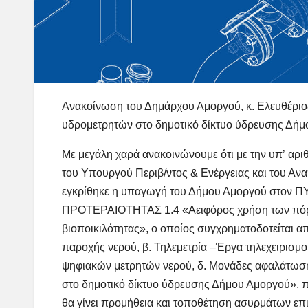
Ανακοίνωση του Δημάρχου Αμοργού, κ. Ελευθέριος
υδρομετρητών στο δημοτικό δίκτυο ύδρευσης Δή
Με μεγάλη χ
αρά ανακοινώνουμε ότι μ
ε την υπ’
αρι
τ
ου
Υ
πουργού
Περιβ
/ντος & Ενέργειας και του 
ε
γκρίθηκε η υπαγωγή του Δήμου Αμοργού
στον 
ΠΡΟΤΕΡΑΙΟΤΗΤΑΣ 1.4 «Αειφόρος χρήση των πόρω
βιοποικιλότητας», ο οποίος συγχρηματοδοτείται απ
παροχής νερού, β. Τηλεμετρία
–
Έργα
τηλεχειρισμο
ψηφιακών μετρητών
νερού, δ. Μονάδες αφαλάτωσ
στο δημοτικό δίκτυο ύδρευσης Δήμου Αμοργού»,
π
θα γίνει προμήθεια και
τοποθέτηση
ασυρμάτων επι