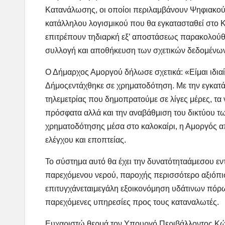
Κατανάλωσης, οι οποίοι περιλαμβάνουν Ψηφιακο
κατάλληλου λογισμικού που θα εγκατασταθεί
στο 
επιτρέπουν
τ
η
διαρκή
εξ’ αποστάσεως παρακολού
συλλογή και αποθήκευση των σχετικών
δε
δομένων
Ο Δήμαρχος Αμοργού δήλωσε σχετικά
:
«
Είμαι ιδι
Δήμος
εντάχθηκε σε χρηματοδότηση. Με την εγκα
τηλεμετρίας που δημοπρατούμε σε λίγες μέρες, τα
πρόσφατα αλλά και την αναβάθμ
ι
ση του δικτύου τ
χρηματοδότησης μέσα στο καλοκαίρι,
η Αμοργός α
ελέγχου και εποπτείας.
Το σύστημα αυτό θα έχει την δυνατότητα
άμεσου εν
παρεχόμενου νερού, παροχή
ς
περισσότερο αξιόπι
επιτυγχάνετ
αι
μεγάλη εξοικονόμηση υδάτινων πόρων
παρεχόμενες υπηρεσίες προς τους καταναλωτές.
Ευχαριστώ θερμά τον Υπουργό Περιβάλλοντος Κώσ