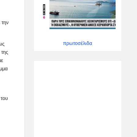
 την
πρωτοσέλιδα
 ως
 της
με
αμμα
 του