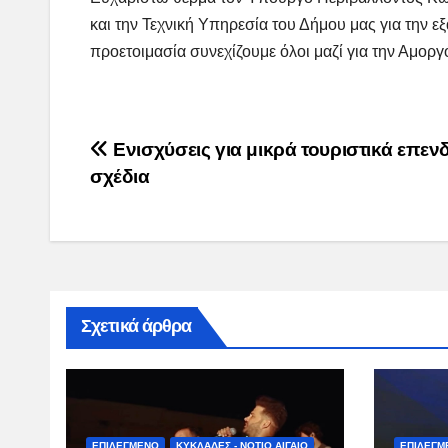
και
τ
ην
Τεχνική
Υπηρεσί
α του Δήμου μας γ
ια την ε
προετοιμασία συνεχίζουμε όλοι μαζί για την Αμοργ
Post
Ενισχύσεις για μικρά τουριστικά επεν
σχέδια
navigation
Σχετικά άρθρα
ΕΠΙΛΕΓΜΕΝΟ
ΚΥΚΛΑΔΕΣ - ΝΟΤΙΟ ΑΙΓΑΙΟ
ΕΠΙΛΕΓΜ