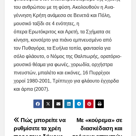
του ανθρώπου με τη φύση. Ακολουθούν η Ανα-
γέννηση Κρήτη ανάμεσα σε Βενετιά και Πόλη,
μουσικό ταξίδι σε 4 ενότητες, η
όπερα Ερωτόκριτος και Αρετή, τα Σχήματα σε
κίνηση, κονσέρτο για πιάνο εμπνευσμένο από
τον Πυθαγόρα, τα Ευήλια τοπία, φαντασία για
σόλο φλάουτο, ο Νόμος της Θαλπωρής, ορατόριο-
μουσικό θέαμα για φωνές, χορωδία, ορχήστρα
πνευστών, μπαλέτο και εικόνες, 16 Πυρρίχιοι
χοροί 1980-2001, Τρίπτυχο για φλάουτο έγχορδα
και άρπα (2007).
Post
Πώς μπορείτε να
Με «κούρεμα» σε
ρυθμίσετε τα χρέη
διασκέδαση και
navigation