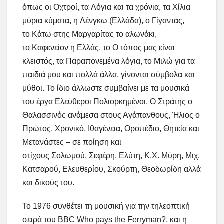
όπως οι Οχτροί, τα Λόγια και τα χρόνια, τα Χίλια
μύρια κύματα, η Λένγκω (Ελλάδα), ο Γίγαντας,
το Κάτω στης Μαργαρίτας το αλωνάκι,
το Καφενείον η Ελλάς, το Ο τόπος μας είναι
κλειστός, τα Παραπονεμένα λόγια, το Μιλώ για τα
παιδιά μου και πολλά άλλα, γίνονται σύμβολα και
μύθοι. Το ίδιο άλλωστε συμβαίνει με τα μουσικά
του έργα Ελεύθεροι Πολιορκημένοι, Ο Στράτης ο
Θαλασσινός ανάμεσα στους Αγάπανθους, Ήλιος ο
Πρώτος, Χρονικό, Ιθαγένεια, Οροπέδιο, Θητεία και
Μετανάστες – σε ποίηση και
στίχους Σολωμού, Σεφέρη, Ελύτη, Κ.Χ. Μύρη, Μιχ.
Κατσαρού, Ελευθερίου, Σκούρτη, Θεοδωρίδη αλλά
και δικούς του.
Το 1976 συνθέτει τη μουσική για την τηλεοπτική
σειρά του BBC Who pays the Ferryman?, και η