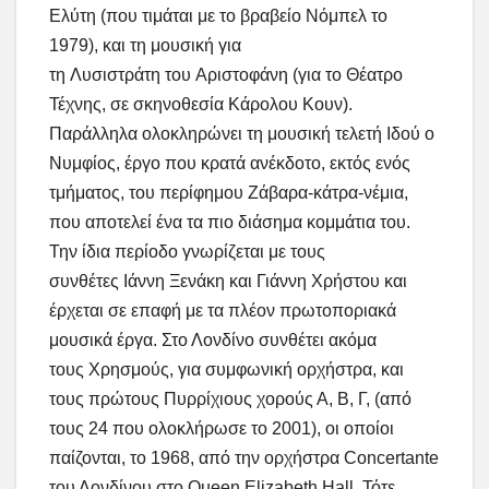
Ελύτη (που τιμάται με το βραβείο Νόμπελ το
1979), και τη μουσική για
τη Λυσιστράτη του Αριστοφάνη (για το Θέατρο
Τέχνης, σε σκηνοθεσία Κάρολου Κουν).
Παράλληλα ολοκληρώνει τη μουσική τελετή Ιδού ο
Νυμφίος, έργο που κρατά ανέκδοτο, εκτός ενός
τμήματος, του περίφημου Ζάβαρα-κάτρα-νέμια,
που αποτελεί ένα τα πιο διάσημα κομμάτια του.
Την ίδια περίοδο γνωρίζεται με τους
συνθέτες Ιάννη Ξενάκη και Γιάννη Χρήστου και
έρχεται σε επαφή με τα πλέον πρωτοποριακά
μουσικά έργα. Στο Λονδίνο συνθέτει ακόμα
τους Χρησμούς, για συμφωνική ορχήστρα, και
τους πρώτους Πυρρίχιους χορούς Α, Β, Γ, (από
τους 24 που ολοκλήρωσε το 2001), οι οποίοι
παίζονται, το 1968, από την ορχήστρα Concertante
του Λονδίνου στο Queen Elizabeth Hall. Τότε