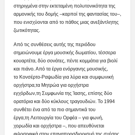
στηριγμένα στην εκτεταμένη πολυτονικότητα της
αρμονικής του δομής –καρποί της φαντασίας του–,
που ενισχύονται από το πάθος μιας ανεξάντλητης
ζωτικότητας.
Από τις συνθέσεις αυτής της περιόδου
σημειώνουμε έργα μουσικής δωματίου, τέσσερα
κουαρτέτα, δύο σονάτες, πέντε κομμάτια για βιολί
και πιάνο. Από τα έργα ενόργανης μουσικής,
το Κονσέρτο-Ραψωδία για λύρα και συμφωνική
ορχήστρα,τα Μητρώα για ορχήστρα
εγχόρδων,τη Συμφωνία της Ίασης, επίσης δύο
ορατόρια και δύο κύκλους τραγουδιών. Το 1994
συνθέτει ένα από τα πιο σημαντικά του
έργα,τη Λειτουργία του Ορφέα – για φωνή,
χορωδία και ορχήστρα –, που απευθύνεται
φιλοσοφικά στον επαναπροσδιορισμό της σχέσης