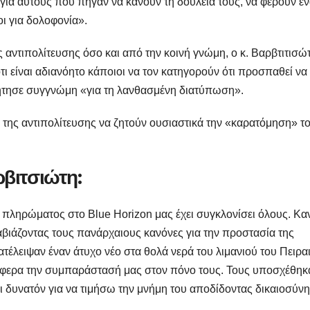
για αυτούς που πήγαν να κάνουν τη δουλειά τους, να φέρουν έ
ι για δολοφονία».
ς αντιπολίτευσης όσο και από την κοινή γνώμη, ο κ. Βαρβτιτισώ
 είναι αδιανόητο κάποιοι να τον κατηγορούν ότι προσπαθεί να
 ζήτησε συγγνώμη «για τη λανθασμένη διατύπωση».
 της αντιπολίτευσης να ζητούν ουσιαστικά την «καρατόμηση» τ
βιτσιώτη:
πληρώματος στο Blue Horizon μας έχει συγκλονίσει όλους. Καν
αβιάζοντας τους πανάρχαιους κανόνες για την προστασία της
λειψαν έναν άτυχο νέο στα θολά νερά του λιμανιού του Πειραι
τέφερα την συμπαράστασή μας στον πόνο τους. Τους υποσχέθηκα
ναι δυνατόν για να τιμήσω την μνήμη του αποδίδοντας δικαιοσύνη