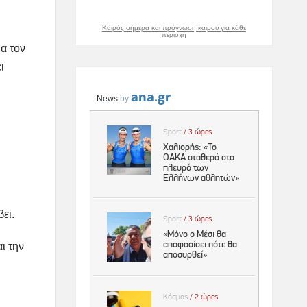
Καιρός σήμερα και πρόγνωση καιρού για κάθε
περιοχή
α τον
ι
ει.
ι την