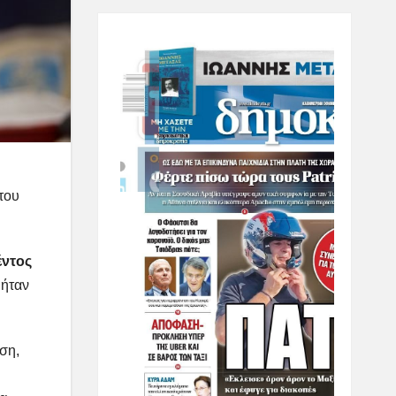
του
έντος
 ήταν
ση,