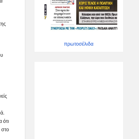
να
της
πρωτοσέλιδα
ου
είς
ά.
 ότι
 στο