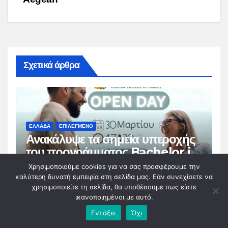
Σχετικά άρθρα
ΕΛΛΑΔΑ
ΕΠΙΛΕΓΜΕΝΟ
Ανακάλυψε τα σημεία υπεροχής
του προγράμματος Bachelor in
Hospitality Management
Χρησιμοποιούμε cookies για να σας προσφέρουμε την
MAR 10, 2026
Degree σπουδάζοντας
καλύτερη δυνατή εμπειρία στη σελίδα μας. Εάν συνεχίσετε να
χρησιμοποιείτε τη σελίδα, θα υποθέσουμε πως είστε
αποκλειστικά στην Ελλάδα!
ικανοποιημένοι με αυτό.
Εντάξει
Όχι