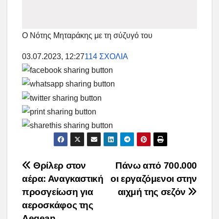
Ο Νότης Μηταράκης με τη σύζυγό του
03.07.2023, 12:27
114 ΣΧΟΛΙΑ
Post
Θρίλερ στον
Πάνω από 700.000
αέρα: Αναγκαστική
οι εργαζόμενοι στην
navigation
προσγείωση για
αιχμή της σεζόν
αεροσκάφος της
Aegean