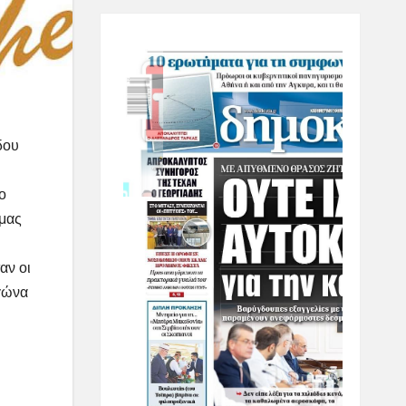
δου
ο
 μας
αν οι
αγώνα