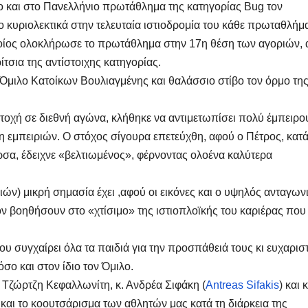
 και στο Πανελλήνιο πρωτάθλημα της κατηγορίας Bug τον
 κυριολεκτικά στην τελευταία ιστιοδρομία του κάθε πρωταθλήμ
ποίος ολοκλήρωσε το πρωτάθλημα στην 17η θέση των αγοριών, 
ίτσια της αντίστοιχης κατηγορίας.
ό Όμιλο Κατοίκων Βουλιαγμένης και θαλάσσιο στίβο τον όρμο τη
τοχή σε διεθνή αγώνα, κλήθηκε να αντιμετωπίσει πολύ έμπειρο
 εμπειριών. Ο στόχος σίγουρα επετεύχθη, αφού ο Πέτρος, κατά
σα, έδειχνε «βελτιωμένος», φέρνοντας ολοένα καλύτερα
ιών) μικρή σημασία έχει ,αφού οι εικόνες και ο υψηλός ανταγω
 τον βοηθήσουν στο «χτίσιμο» της ιστιοπλοϊκής του καριέρας πο
υ συγχαίρει όλα τα παιδιά για την προσπάθειά τους κι ευχαριστ
όσο και στον ίδιο τον Όμιλο.
. Τζώρτζη Κεφαλλωνίτη, κ. Ανδρέα Σιφάκη (
Antreas Sifakis
) και κ
 και το κοουτσάρισμα των αθλητών μας κατά τη διάρκεια της