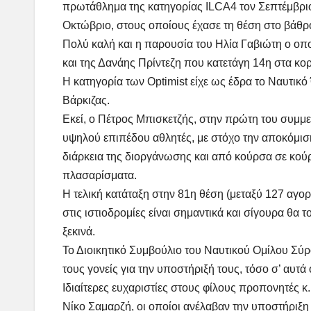
πρωτάθλημα της κατηγορίας ILCA4 τον Σεπτέμβριο
Οκτώβριο, στους οποίους έχασε τη θέση στο βάθρο
Πολύ καλή και η παρουσία του Ηλία Γαβιώτη ο ο
και της Δανάης Πρίντεζη που κατετάγη 14η στα κορ
Η κατηγορία των Optimist είχε ως έδρα το Ναυτικ
Βάρκιζας.
Εκεί, ο Πέτρος Μπισκετζής, στην πρώτη του συμμε
υψηλού επιπέδου αθλητές, με στόχο την αποκόμιση
διάρκεια της διοργάνωσης και από κούρσα σε κούρ
πλασαρίσματα.
Η τελική κατάταξη στην 81η θέση (μεταξύ 127 αγορ
στις ιστιοδρομίες είναι σημαντικά και σίγουρα θα
ξεκινά.
Το Διοικητικό Συμβούλιο του Ναυτικού Ομίλου Σύρο
τους γονείς για την υποστήριξή τους, τόσο σ’ αυτά 
Ιδιαίτερες ευχαριστίες στους φίλους προπονητές κ
Νίκο Σαμαρζή, οι οποίοι ανέλαβαν την υποστήριξη