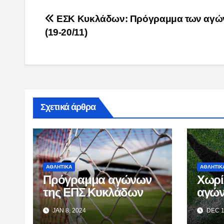
Post
ΕΣΚ Κυκλάδων: Πρόγραμμα των αγ
(19-20/11)
navigation
Σχετικά άρθρα
ΑΘΛΗΤΙΚΑ
ΑΘΛΗΤΙΚ
Πρόγραμμα αγώνων
Χωρί
της ΕΠΣ Κυκλάδων
αγών
Lea
JAN 8, 2024
DEC 1