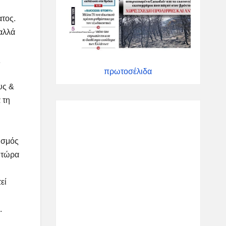
ατος.
αλλά
ς
πρωτοσέλιδα
υς &
 τη
νισμός
υ τώρα
εί
.