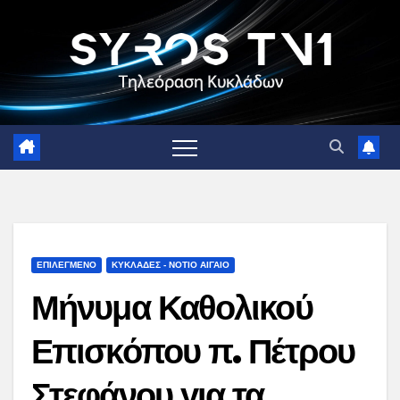
Skip
to
content
ΕΠΙΛΕΓΜΕΝΟ
ΚΥΚΛΑΔΕΣ - ΝΟΤΙΟ ΑΙΓΑΙΟ
Μήνυμα Καθολικού
Επισκόπου π. Πέτρου
Στεφάνου για τα