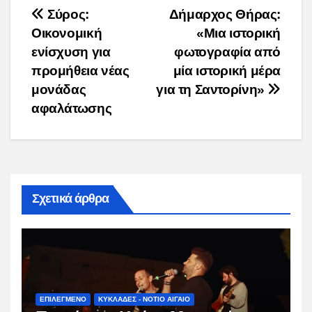
Post
Σύρος:
Δήμαρχος Θήρας:
Οικονομική
«Μια ιστορική
navigation
ενίσχυση για
φωτογραφία από
προμήθεια νέας
μία ιστορική μέρα
μονάδας
για τη Σαντορίνη»
αφαλάτωσης
Σχετικά άρθρα
ΕΠΙΛΕΓΜΕΝΟ
ΚΥΚΛΑΔΕΣ - ΝΟΤΙΟ ΑΙΓΑΙΟ