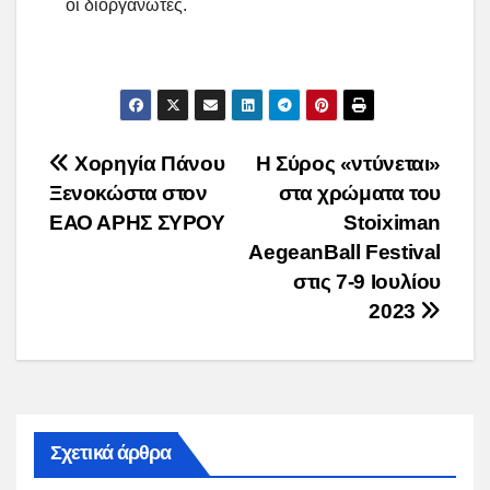
οι διοργανωτές.
Post
Xορηγία Πάνου
Η Σύρος «ντύνεται»
Ξενοκώστα στον
στα χρώματα του
navigation
ΕΑΟ ΑΡΗΣ ΣΥΡΟΥ
Stoiximan
AegeanBall Festival
στις 7-9 Ιουλίου
2023
Σχετικά άρθρα