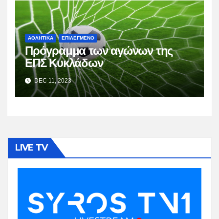
ΑΘΛΗΤΙΚΑ
ΕΠΙΛΕΓΜΕΝΟ
Πρόγραμμα των αγώνων της
ΕΠΣ Κυκλάδων
DEC 11, 2023
LIVE TV