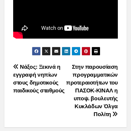
Post
Νάξος: Ξεκινά η
Στην παρουσίαση
εγγραφή νηπίων
προγραμματικών
navigation
στους δημοτικούς
προτεραιοτήτων του
παιδικούς σταθμούς
ΠΑΣΟΚ-ΚΙΝΑΛ η
υποψ. βουλευτής
Κυκλάδων Όλγα
Πολίτη