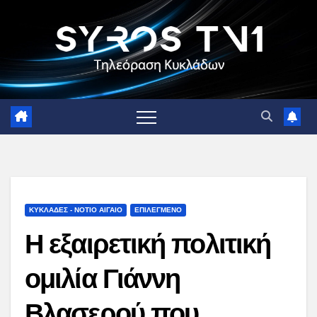
Skip
to
content
ΚΥΚΛΑΔΕΣ - ΝΟΤΙΟ ΑΙΓΑΙΟ
ΕΠΙΛΕΓΜΕΝΟ
Η εξαιρετική πολιτική
ομιλία Γιάννη
Βλασερού που