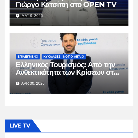
Γιώργο Κατσίπη στο OPEN TV
MAY 9, 2026
ΕΠΙΛΕΓΜΕΝΟ
ΚΥΚΛΑΔΕΣ - ΝΟΤΙΟ ΑΙΓΑΙΟ
Ελληνικός Τουρισμός: Από την
Ανθεκτικότητα των Κρίσεων στη
Βιώσιμη Ωρίμαση
APR 30, 2026
LIVE TV