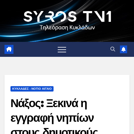
Skip
to
content
ΚΥΚΛΑΔΕΣ - ΝΟΤΙΟ ΑΙΓΑΙΟ
Νάξος: Ξεκινά η
εγγραφή νηπίων
στους δημοτικούς