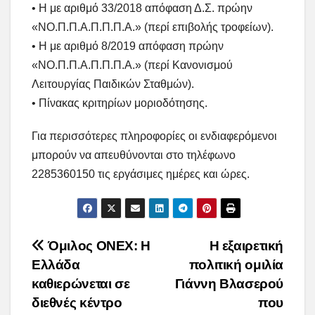
• Η με αριθμό 33/2018 απόφαση Δ.Σ. πρώην
«ΝΟ.Π.Π.Α.Π.Π.Π.Α.» (περί επιβολής τροφείων).
• Η με αριθμό 8/2019 απόφαση πρώην
«ΝΟ.Π.Π.Α.Π.Π.Π.Α.» (περί Κανονισμού
Λειτουργίας Παιδικών Σταθμών).
• Πίνακας κριτηρίων μοριοδότησης.
Για περισσότερες πληροφορίες οι ενδιαφερόμενοι
μπορούν να απευθύνονται στο τηλέφωνο
2285360150 τις εργάσιμες ημέρες και ώρες.
Post
Όμιλος ONEX: H
Η εξαιρετική
Ελλάδα
πολιτική ομιλία
navigation
καθιερώνεται σε
Γιάννη Βλασερού
διεθνές κέντρο
που