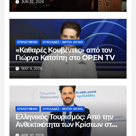
JUN 22, 2026
ΕΠΙΛΕΓΜΕΝΟ
ΚΥΚΛΑΔΕΣ - ΝΟΤΙΟ ΑΙΓΑΙΟ
«Καθαρές Κουβέντες» από τον
Γιώργο Κατσίπη στο OPEN TV
MAY 9, 2026
ΕΠΙΛΕΓΜΕΝΟ
ΚΥΚΛΑΔΕΣ - ΝΟΤΙΟ ΑΙΓΑΙΟ
Ελληνικός Τουρισμός: Από την
Ανθεκτικότητα των Κρίσεων στη
Βιώσιμη Ωρίμαση
APR 30, 2026