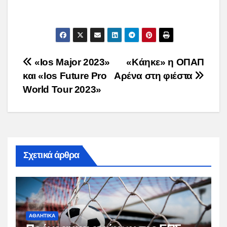
Post
«Ios Major 2023»
«Κάηκε» η ΟΠΑΠ
και «Ios Future Pro
Αρένα στη φιέστα
navigation
World Tour 2023»
Σχετικά άρθρα
ΑΘΛΗΤΙΚΑ