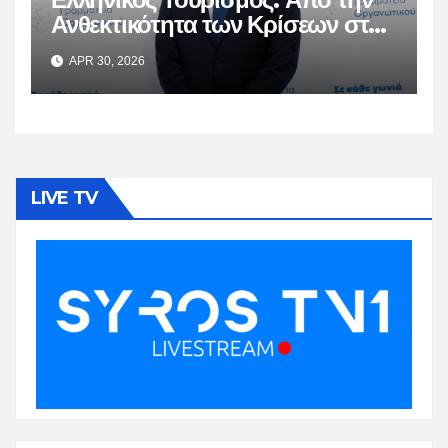
Ανθεκτικότητα των Κρίσεων στη
Βιώσιμη Ωρίμαση
APR 30, 2026
LIVE TV