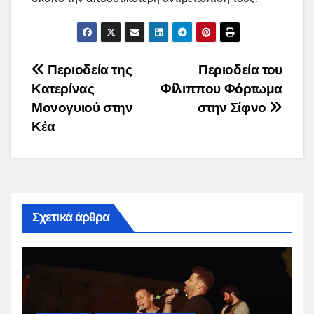
Post
Περιοδεία της
Περιοδεία του
Κατερίνας
Φίλιππου Φόρτωμα
navigation
Μονογυιού στην
στην Σίφνο
Κέα
Σχετικά άρθρα