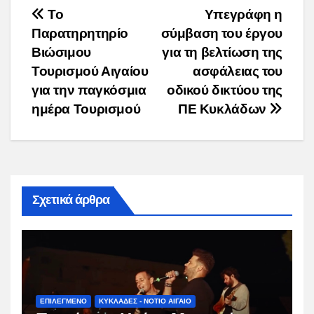
Post
Το
Υπεγράφη η
Παρατηρητηρίο
σύμβαση του έργου
navigation
Βιώσιμου
για τη βελτίωση της
Τουρισμού Αιγαίου
ασφάλειας του
για την παγκόσμια
οδικού δικτύου της
ημέρα Τουρισμού
ΠΕ Κυκλάδων
Σχετικά άρθρα
ΕΠΙΛΕΓΜΕΝΟ
ΚΥΚΛΑΔΕΣ - ΝΟΤΙΟ ΑΙΓΑΙΟ