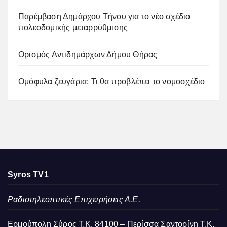
Παρέμβαση Δημάρχου Τήνου για το νέο σχέδιο
πολεοδομικής μεταρρύθμισης
Ορισμός Αντιδημάρχων Δήμου Θήρας
Ομόφυλα ζευγάρια: Τι θα προβλέπει το νομοσχέδιο
Syros TV1
Ραδιοτηλεοπτικές Επιχειρήσεις Α.Ε.
Ερμούπολη Σύρος Τ.Κ. 84100 – Περίσσα Σαντορίνη Τ.Κ.