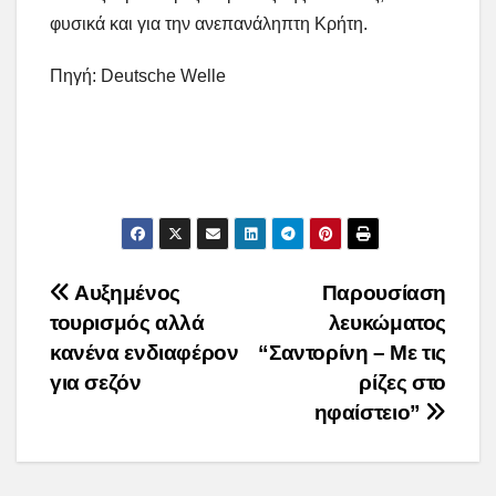
φυσικά και για την ανεπανάληπτη Κρήτη.
Πηγή: Deutsche Welle
Post
Αυξημένος
Παρουσίαση
τουρισμός αλλά
λευκώματος
navigation
κανένα ενδιαφέρον
“Σαντορίνη – Με τις
για σεζόν
ρίζες στο
ηφαίστειο”