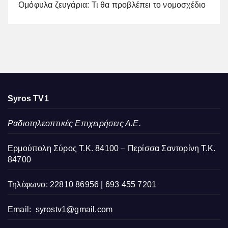
Ομόφυλα ζευγάρια: Τι θα προβλέπει το νομοσχέδιο
Syros TV1
Ραδιοτηλεοπτικές Επιχειρήσεις Α.Ε.
Ερμούπολη Σύρος Τ.Κ. 84100 – Περίσσα Σαντορίνη Τ.Κ.
84700
Τηλέφωνο: 22810 86956 | 693 455 7201
Email:
syrostv1@gmail.com