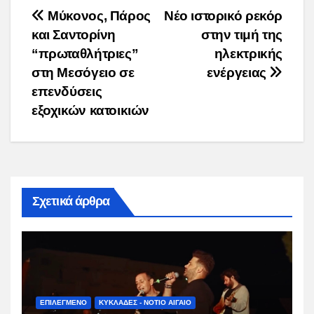
Post
Μύκονος, Πάρος
Νέο ιστορικό ρεκόρ
και Σαντορίνη
στην τιμή της
navigation
“πρωταθλήτριες”
ηλεκτρικής
στη Μεσόγειο σε
ενέργειας
επενδύσεις
εξοχικών κατοικιών
Σχετικά άρθρα
ΕΠΙΛΕΓΜΕΝΟ
ΚΥΚΛΑΔΕΣ - ΝΟΤΙΟ ΑΙΓΑΙΟ