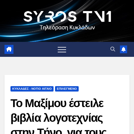
Skip
to
content
ΚΥΚΛΑΔΕΣ - ΝΟΤΙΟ ΑΙΓΑΙΟ
ΕΠΙΛΕΓΜΕΝΟ
Το Μαξίμου έστειλε
βιβλία λογοτεχνίας
στην Τήνο, για τους