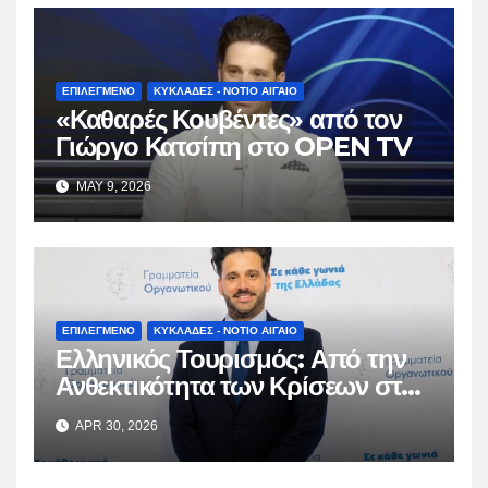
ΕΠΙΛΕΓΜΕΝΟ
ΚΥΚΛΑΔΕΣ - ΝΟΤΙΟ ΑΙΓΑΙΟ
«Καθαρές Κουβέντες» από τον
Γιώργο Κατσίπη στο OPEN TV
MAY 9, 2026
ΕΠΙΛΕΓΜΕΝΟ
ΚΥΚΛΑΔΕΣ - ΝΟΤΙΟ ΑΙΓΑΙΟ
Ελληνικός Τουρισμός: Από την
Ανθεκτικότητα των Κρίσεων στη
Βιώσιμη Ωρίμαση
APR 30, 2026