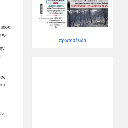
, μέσα
ίας».
πρωτοσέλιδα
την
ε
ρος
ικό
υν