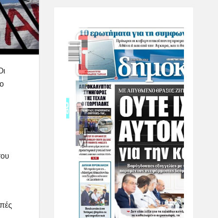
Οι
το
του
οπές