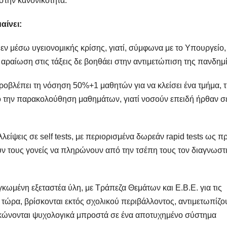
στην κανονικότητα.
αίνει:
 εν μέσω υγειονομικής κρίσης, γιατί, σύμφωνα με το Υπουργείο
η αραίωση στις τάξεις δε βοηθάει στην αντιμετώπιση της πανδημ
οβλέπει τη νόσηση 50%+1 μαθητών για να κλείσει ένα τμήμα, 
πό την παρακολούθηση μαθημάτων, γιατί νοσούν επειδή ήρθαν σ
είψεις σε self tests, με περιορισμένα δωρεάν rapid tests ως π
ουν τους γονείς να πληρώνουν από την τσέπη τους τον διαγνωστ
ωμένη εξεταστέα ύλη, με Τράπεζα Θεμάτων και Ε.Β.Ε. για τις
 τώρα, βρίσκονται εκτός σχολικού περιβάλλοντος, αντιμετωπίζο
ακώνονται ψυχολογικά μπροστά σε ένα αποτυχημένο σύστημα