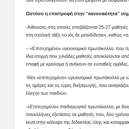
των Χριστουγέννων, θα επιστρέψουν με ασφάλεια 
Ωστόσο η επιστροφή στην “κανονικότητα” σημ
-Αίθουσες στις οποίες στοιβάζονται 25-27 μαθητές
στη σχολική τάξη «ο ιός δε μεταδίδεται», καθώς «
– «Επιτυχημένο» υγειονομικό πρωτόκολλο, που πρ
ίδια στιγμή που χιλιάδες μαθητές αποκλείονται α
επαφή με κρούσμα ή ανήκουν σε ευπαθείς ομάδες.
-Νέο «επιτυχημένο» υγειονομικό πρωτόκολλο με ελλ
τις ημέρες και τις ώρες διεξαγωγής, που αναγκάζ
έλεγχο των παιδιών.
-«Επιτυχημένο» παιδαγωγικό πρωτόκολλο, με διογκ
πανελλήνιες εξετάσεις σε μαθητές που, δύο χρόνια
κενά στην κάλυψη της διδακτέας ύλης και καταρρ