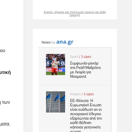
Καιρός σήμερα και πρόγνωση καιρού για κάθε
περιοχή
του
υτική
η των
ματα.