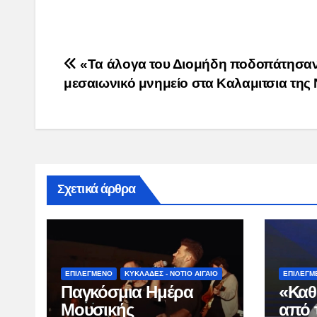
Post
«Τα άλογα του Διομήδη ποδοπάτησα
μεσαιωνικό μνημείο στα Καλαμιτσια της
navigation
Σχετικά άρθρα
ΕΠΙΛΕΓΜΕΝΟ
ΚΥΚΛΑΔΕΣ - ΝΟΤΙΟ ΑΙΓΑΙΟ
ΕΠΙΛΕΓΜ
Παγκόσμια Ημέρα
«Καθ
Μουσικής
από 