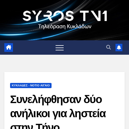
Skip
to
content
ΚΥΚΛΑΔΕΣ - ΝΟΤΙΟ ΑΙΓΑΙΟ
Συνελήφθησαν δύο
ανήλικοι για ληστεία
στην Τήνο