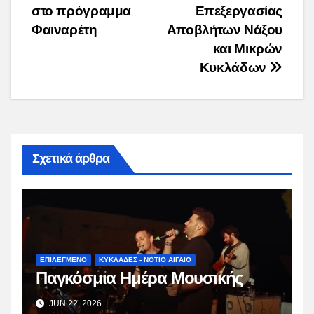
navigation
στο πρόγραμμα
Επεξεργασίας
Φαιναρέτη
Αποβλήτων Νάξου
και Μικρών
Κυκλάδων
Σχετικά άρθρα
ΕΠΙΛΕΓΜΕΝΟ
ΚΥΚΛΑΔΕΣ - ΝΟΤΙΟ ΑΙΓΑΙΟ
Παγκόσμια Ημέρα Μουσικής
JUN 22, 2026