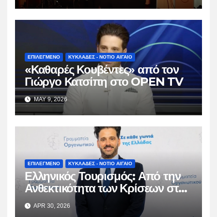
ΕΠΙΛΕΓΜΕΝΟ
ΚΥΚΛΑΔΕΣ - ΝΟΤΙΟ ΑΙΓΑΙΟ
«Καθαρές Κουβέντες» από τον
Γιώργο Κατσίπη στο OPEN TV
MAY 9, 2026
ΕΠΙΛΕΓΜΕΝΟ
ΚΥΚΛΑΔΕΣ - ΝΟΤΙΟ ΑΙΓΑΙΟ
Ελληνικός Τουρισμός: Από την
Ανθεκτικότητα των Κρίσεων στη
Βιώσιμη Ωρίμαση
APR 30, 2026