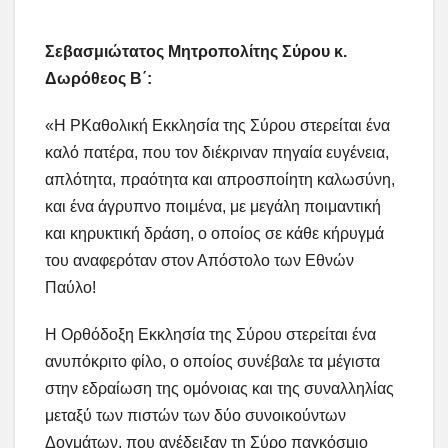
Σεβασμιώτατος Μητροπολίτης Σύρου κ.
Δωρόθεος Β΄:
«Η ΡΚαθολική Εκκλησία της Σύρου στερείται ένα
καλό πατέρα, που τον διέκριναν πηγαία ευγένεια,
απλότητα, πραότητα και απροσποίητη καλωσύνη,
και ένα άγρυπνο ποιμένα, με μεγάλη ποιμαντική
και κηρυκτική δράση, ο οποίος σε κάθε κήρυγμά
του αναφερόταν στον Απόστολο των Εθνών
Παύλο!
Η Ορθόδοξη Εκκλησία της Σύρου στερείται ένα
ανυπόκριτο φίλο, ο οποίος συνέβαλε τα μέγιστα
στην εδραίωση της ομόνοιας και της συναλληλίας
μεταξύ των πιστών των δύο συνοικούντων
Δογμάτων, που ανέδειξαν τη Σύρο παγκόσμιο