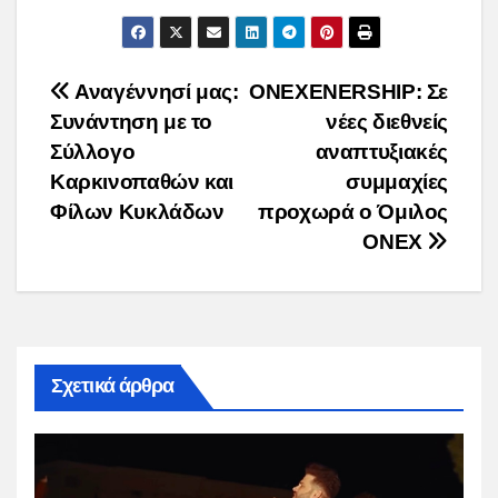
Post
Αναγέννησί μας:
ONEXENERSHIP: Σε
Συνάντηση με το
νέες διεθνείς
navigation
Σύλλογο
αναπτυξιακές
Καρκινοπαθών και
συμμαχίες
Φίλων Κυκλάδων
προχωρά ο Όμιλος
ΟΝΕΧ
Σχετικά άρθρα