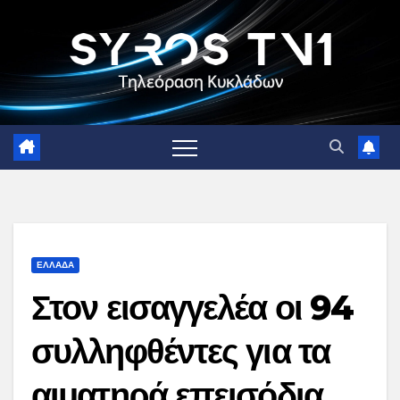
Skip
to
content
ΕΛΛΑΔΑ
Στον εισαγγελέα οι 94
συλληφθέντες για τα
αιματηρά επεισόδια