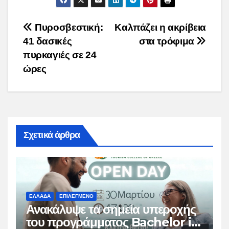
Post
Πυροσβεστική:
Καλπάζει η ακρίβεια
41 δασικές
στα τρόφιμα
navigation
πυρκαγιές σε 24
ώρες
Σχετικά άρθρα
ΕΛΛΑΔΑ
ΕΠΙΛΕΓΜΕΝΟ
Ανακάλυψε τα σημεία υπεροχής
του προγράμματος Bachelor in