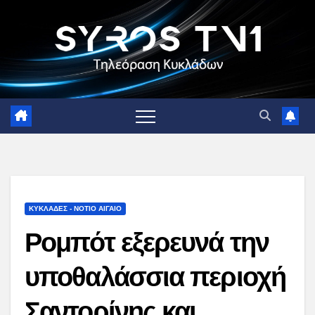
Skip
to
content
ΚΥΚΛΑΔΕΣ - ΝΟΤΙΟ ΑΙΓΑΙΟ
Ρομπότ εξερευνά την
υποθαλάσσια περιοχή
Σαντορίνης και