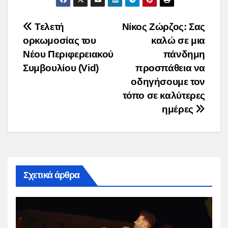
Post
Τελετή
Νίκος Ζώρζος: Σας
ορκωμοσίας του
καλώ σε μια
navigation
Νέου Περιφερειακού
πάνδημη
Συμβουλίου (Vid)
προσπάθεια να
οδηγήσουμε τον
τόπο σε καλύτερες
ημέρες
Σχετικά άρθρα