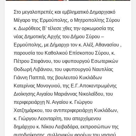
Στο μεγαλοπρεπές και εμβληματικό Δημαρχιακό
Μέγαρο της Ερμούπολης, ο Μητροπολίτης Σύρου
κ. Δωρόθεος Β’ τέλεσε χθες την ορκωμοσία της
νέας Δημοτικής Αρχής του Δήμου Σύρου –
Ερμούπολης, με Δήμαρχο τον κ. Αλέξ. Αθανασίου ,
παρουσία του Καθολικού Επίσκοπου Σύρου, κ.
Πέτρου Στεφάνου, του υφυπουργού Εσωτερικών
Θοδωρή Λιβάνιου, του υφυπουργού Ναυτιλίας
Γιάννη Παππά, της βουλευτού Κυκλάδων
Κατερίνας Μονογυιού, της Ε.Γ. Αποκεντρωμένης
Διοίκησης Αιγαίου Μαριάννας Νικολαΐδου, του
περιφερειάρχη Ν. Αιγαίου κ. Γιώργου
Χατζημάρκου, του αντιπεριφερειάρχη Κυκλάδων,
κ. Γιώργου Λεονταρίτη, του απερχόμενου
δημάρχου κ. Νίκου Λειβαδάρα, εκπροσώπων της
αυτοδιοίκησης, συλλογικών φορέων του νησιού