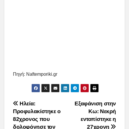
Πηγή: Naftemporiki.gr
Post
Ηλεία:
Εξαφάνιση στην
Προφυλακίστηκε ο
Κω: Νεκρή
navigation
82χρονος που
εντοπίστηκε η
δολοφόνησε τον
27χρονη