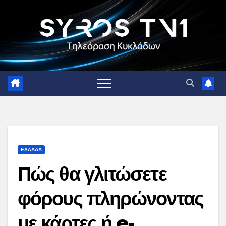
Skip
to
content
ΕΛΛΑΔΑ
Πώς θα γλιτώσετε
φόρους πληρώνοντας
με κάρτες ή e-