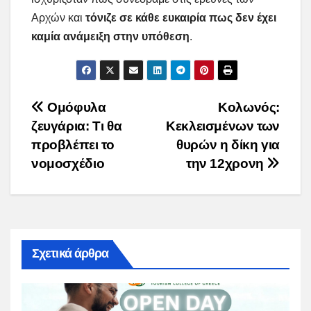
Αρχών και
τόνιζε σε κάθε ευκαιρία πως δεν έχει
καμία ανάμειξη στην υπόθεση
.
Post
Ομόφυλα
Κολωνός:
ζευγάρια: Τι θα
Κεκλεισμένων των
navigation
προβλέπει το
θυρών η δίκη για
νομοσχέδιο
την 12χρονη
Σχετικά άρθρα