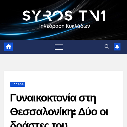
Skip
to
content
ΕΛΛΑΔΑ
Γυναικοκτονία στη
Θεσσαλονίκη: Δύο οι
δράστες του