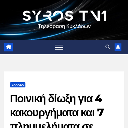
Skip
to
content
ΕΛΛΑΔΑ
Ποινική δίωξη για 4
κακουργήματα και 7
πλημμελήματα σε