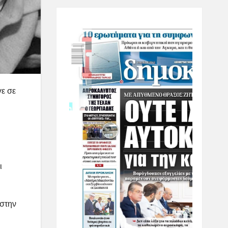
ε σε
ι
 στην