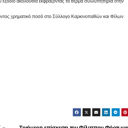
ην εξόδιο ακολουθία εκφράζοντας τα θερμά συλλυπητήρια στην
πόντος χρηματικό ποσό στο Σύλλογο Καρκινοπαθών και Φίλων
 –
Τριήμερη επίσκεψη του Φίλιππου Φόρτωμα