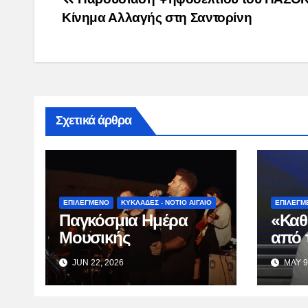
Post
Κίνημα Αλλαγής στη Σαντορίνη
navigation
Σχετικά άρθρα
ΕΠΙΛΕΓΜΕΝΟ
ΚΥΚΛΑΔΕΣ - ΝΟΤΙΟ ΑΙΓΑΙΟ
ΕΠΙΛΕΓΜ
Παγκόσμια Ημέρα
«Καθ
Μουσικής
από 
Κατσ
JUN 22, 2026
MAY 9
TV