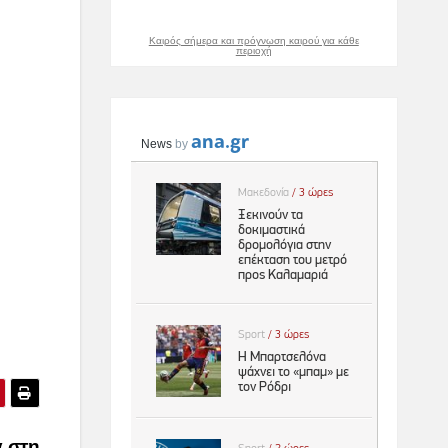
Καιρός σήμερα και πρόγνωση καιρού για κάθε
περιοχή
 στη