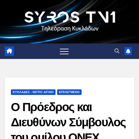
Skip
to
content
ΚΥΚΛΑΔΕΣ - ΝΟΤΙΟ ΑΙΓΑΙΟ
ΕΠΙΛΕΓΜΕΝΟ
Ο Πρόεδρος και
Διευθύνων Σύμβουλος
του ομίλου ΟΝΕΧ,