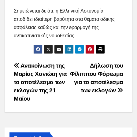
Σημειώνεται δε ότι, η Ελληνική Αστυνομία
αποδίδει ιδιαίτερη βαρύτητα στα θέματα οδικής
ασφάλειας καθώς και την εφαρμογή της
αντικαπνιστικής νομοθεσίας.
Post
Ανακοίνωση της
Δήλωση του
Μαρίας Χανιώτη για
Φίλιππου Φόρτωμα
navigation
το αποτέλεσμα των
για το αποτέλεσμα
εκλογών της 21
των εκλογών
Μαΐου