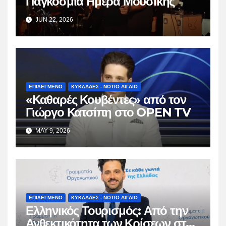
Παγκόσμια Ημέρα Μουσικής
JUN 22, 2026
ΕΠΙΛΕΓΜΕΝΟ
ΚΥΚΛΑΔΕΣ - ΝΟΤΙΟ ΑΙΓΑΙΟ
«Καθαρές Κουβέντες» από τον
Γιώργο Κατσίπη στο OPEN TV
MAY 9, 2026
ΕΠΙΛΕΓΜΕΝΟ
ΚΥΚΛΑΔΕΣ - ΝΟΤΙΟ ΑΙΓΑΙΟ
Ελληνικός Τουρισμός: Από την
Ανθεκτικότητα των Κρίσεων στη