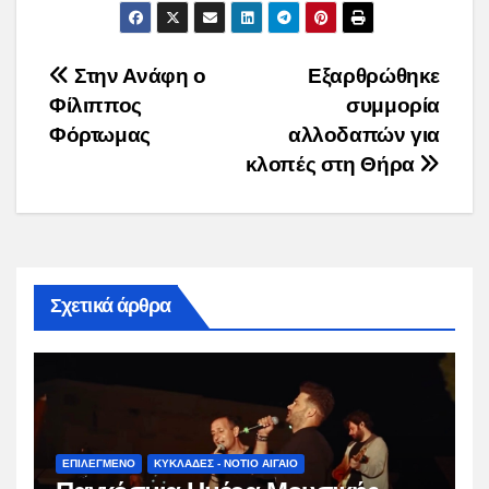
Post
Στην Ανάφη ο
Εξαρθρώθηκε
Φίλιππος
συμμορία
navigation
Φόρτωμας
αλλοδαπών για
κλοπές στη Θήρα
Σχετικά άρθρα
ΕΠΙΛΕΓΜΕΝΟ
ΚΥΚΛΑΔΕΣ - ΝΟΤΙΟ ΑΙΓΑΙΟ