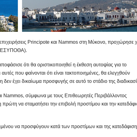
επιχειρήσεις Principote και Nammos στη Μύκονο, προχώρησε χ
(ΚΕΣΥΠΟΘΑ).
οφάσισε ότι θα οριστικοποιηθεί η έκθεση αυτοψίας για το
υτές που φαίνονται ότι είναι τακτοποιημένες, θα ελεγχθούν
η δεν έχει δικαίωμα προσφυγής σε αυτό το στάδιο της διαδικασί
e και Nammos, σύμφωνα με τους Επιθεωρητές Περιβάλλοντος
η πρώτη να σταματήσει την επιβολή προστίμου και την κατεδάφ
ειμένου να προσφύγουν κατά των προστίμων και της κατεδάφιση