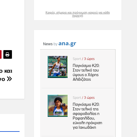
Καιρός σήμερα και πρόγνωση καιρού για κάθε
περιοχή
 και
νο