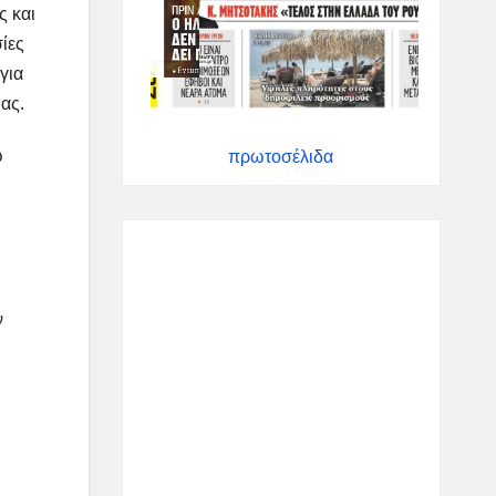
ς και
ίες
για
ας.
ώ
πρωτοσέλιδα
ν