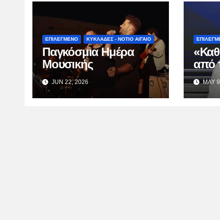
ΕΠΙΛΕΓΜΕΝΟ
ΚΥΚΛΑΔΕΣ - ΝΟΤΙΟ ΑΙΓΑΙΟ
ΕΠΙΛΕΓΜ
Παγκόσμια Ημέρα
«Καθ
Μουσικής
από 
Κατσ
JUN 22, 2026
MAY 9
TV