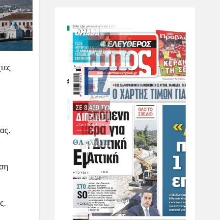
τες
ας.
ιση
ς.