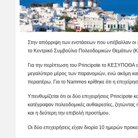
Στην απόρριψη των ενστάσεων που υπέβαλλαν οι 
το Κεντρικό Συμβούλιο Πολεοδομικών Θεμάτων 
Για την περίπτωση του Principote το ΚΕΣΥΠΟΘΑ απ
μεγαλύτερο μέρος των παρανομιών, ενώ ακόμη και α
περαιτέρω. Για το Nammos κρίθηκε ότι η επιχείρησ
Υπενθυμίζεται ότι οι δύο επιχειρήσεις Principot
κατέγραψαν πολεοδομικές αυθαιρεσίες, ζητώντας 
και η δεύτερη την επιβολή προστίμου.
Οι δύο επιχειρήσεις είχαν διορία 10 ημερών προκ