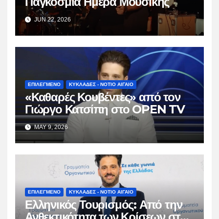
Παγκόσμια Ημέρα Μουσικής
JUN 22, 2026
ΕΠΙΛΕΓΜΕΝΟ
ΚΥΚΛΑΔΕΣ - ΝΟΤΙΟ ΑΙΓΑΙΟ
«Καθαρές Κουβέντες» από τον
Γιώργο Κατσίπη στο OPEN TV
MAY 9, 2026
ΕΠΙΛΕΓΜΕΝΟ
ΚΥΚΛΑΔΕΣ - ΝΟΤΙΟ ΑΙΓΑΙΟ
Ελληνικός Τουρισμός: Από την
Ανθεκτικότητα των Κρίσεων στη