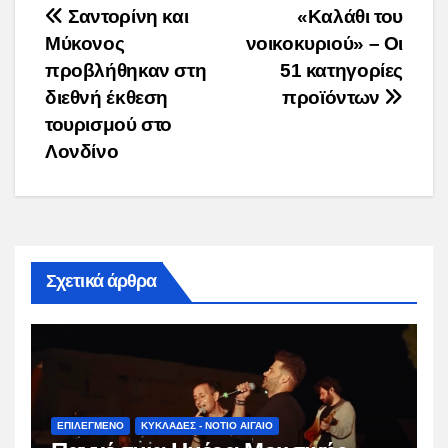
Post
Σαντορίνη και
«Kαλάθι του
Μύκονος
νοικοκυριού» – Οι
navigation
προβλήθηκαν στη
51 κατηγορίες
διεθνή έκθεση
προϊόντων
τουρισμού στο
Λονδίνο
Σχετικά άρθρα
ΕΠΙΛΕΓΜΕΝΟ
ΚΥΚΛΑΔΕΣ - ΝΟΤΙΟ ΑΙΓΑΙΟ