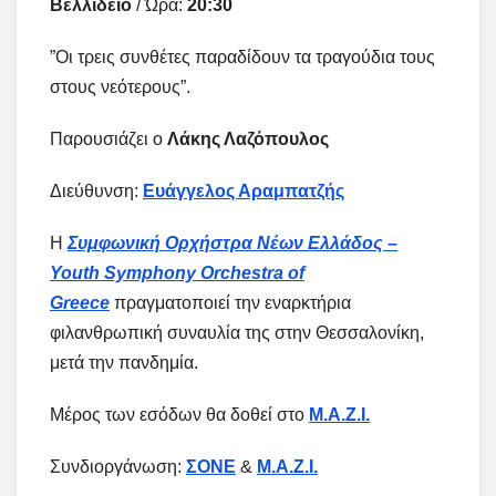
Βελλίδειο
/ Ώρα:
20:30
”Οι τρεις συνθέτες παραδίδουν τα τραγούδια τους
στους νεότερους”.
Παρουσιάζει ο
Λάκης Λαζόπουλος
Διεύθυνση:
Ευάγγελος Αραμπατζής
Η
Συμφωνική Ορχήστρα Νέων Ελλάδος –
Youth Symphony Orchestra of
Greece
πραγματοποιεί την εναρκτήρια
φιλανθρωπική συναυλία της στην Θεσσαλονίκη,
μετά την πανδημία.
Μέρος των εσόδων θα δοθεί στο
Μ.Α.Ζ.Ι.
Συνδιοργάνωση:
ΣΟΝΕ
&
Μ.Α.Ζ.Ι.