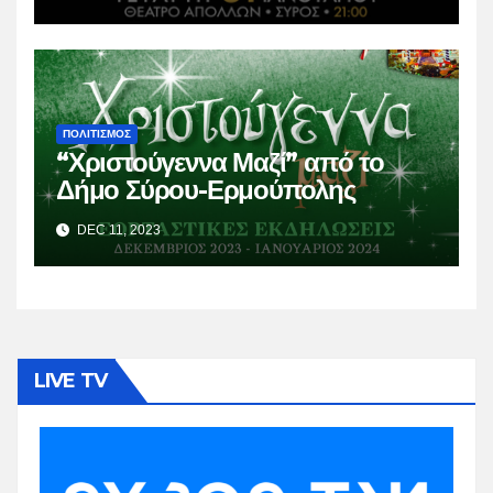
ΠΟΛΙΤΙΣΜΟΣ
“Χριστούγεννα Μαζί” από το
Δήμο Σύρου-Ερμούπολης
DEC 11, 2023
LIVE TV