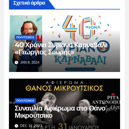
Σχετικά άρθρα
ΠΟΛΙΤΙΣΜΟΣ
40 Χρόνια Συριανό Καρναβάλι
«Γεώργιος Σουρής»
JAN 8, 2024
ΠΟΛΙΤΙΣΜΟΣ
Συναυλία Αφιέρωμα στο Θάνο
Μικρούτσικο
DEC 11, 2023