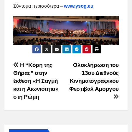
Σύντομα περισσότερα –
www.ysog.eu
Post
Η “Κόρη της
Ολοκλήρωση του
Θήρας” στην
13ου Διεθνούς
navigation
έκθεση «Η Στιγμή
Κινηματογραφικού
και η Αιωνιότητα»
Φεστιβάλ Αμοργού
στη Ρώμη