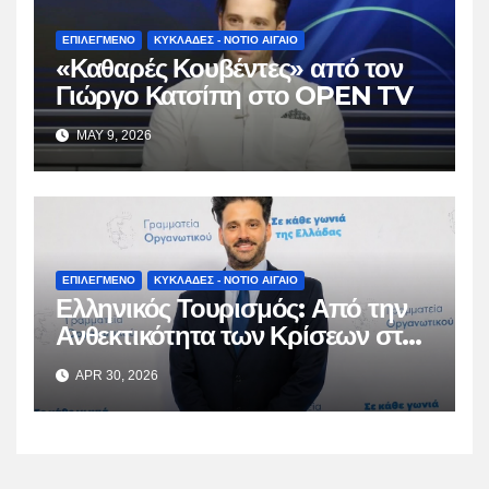
ΕΠΙΛΕΓΜΕΝΟ
ΚΥΚΛΑΔΕΣ - ΝΟΤΙΟ ΑΙΓΑΙΟ
«Καθαρές Κουβέντες» από τον
Γιώργο Κατσίπη στο OPEN TV
MAY 9, 2026
ΕΠΙΛΕΓΜΕΝΟ
ΚΥΚΛΑΔΕΣ - ΝΟΤΙΟ ΑΙΓΑΙΟ
Ελληνικός Τουρισμός: Από την
Ανθεκτικότητα των Κρίσεων στη
Βιώσιμη Ωρίμαση
APR 30, 2026