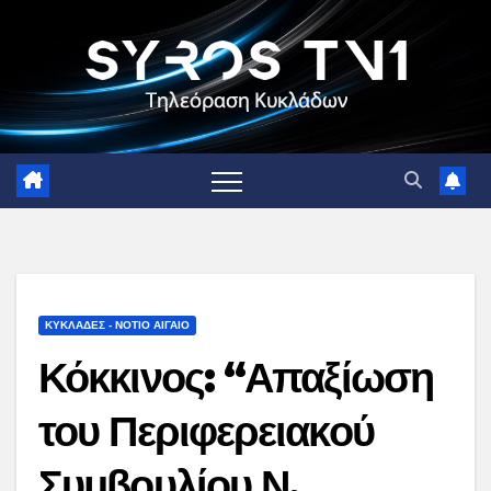
Skip
to
content
ΚΥΚΛΑΔΕΣ - ΝΟΤΙΟ ΑΙΓΑΙΟ
Κόκκινος: “Απαξίωση
του Περιφερειακού
Συμβουλίου Ν.