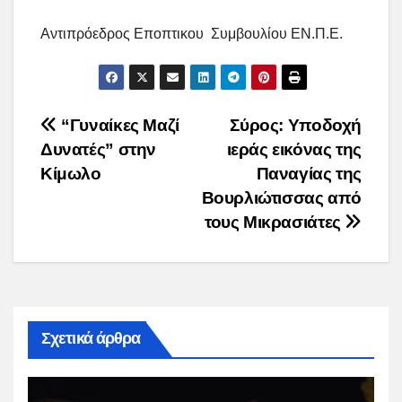
Αντιπρόεδρος Εποπτικου Συμβουλίου ΕΝ.Π.Ε.
Post
“Γυναίκες Μαζί
Σύρος: Υποδοχή
Δυνατές” στην
ιεράς εικόνας της
navigation
Κίμωλο
Παναγίας της
Βουρλιώτισσας από
τους Μικρασιάτες
Σχετικά άρθρα