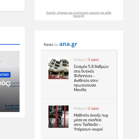
Καιρός σήμερα και πρόγνωση καιρού για κάθε
περιοχή
ΙΓΑΙΟ
ός:
ιμη