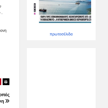
υ
 .
ρονη
πρωτοσέλιδα
οπές
ίνη