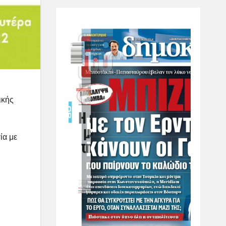
ικής
ία με