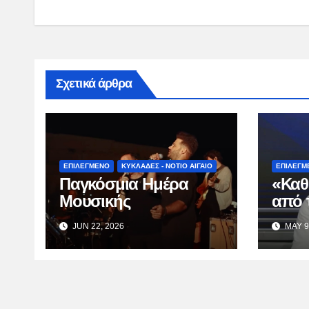
Σχετικά άρθρα
ΕΠΙΛΕΓΜΕΝΟ
ΚΥΚΛΑΔΕΣ - ΝΟΤΙΟ ΑΙΓΑΙΟ
ΕΠΙΛΕΓΜ
Παγκόσμια Ημέρα
«Καθ
Μουσικής
από 
Κατσ
JUN 22, 2026
MAY 9
TV