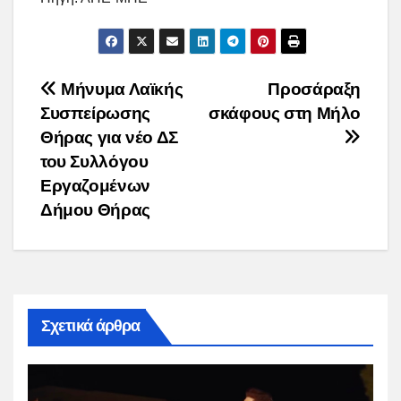
Post
Μήνυμα Λαϊκής
Προσάραξη
Συσπείρωσης
σκάφους στη Μήλο
navigation
Θήρας για νέο ΔΣ
του Συλλόγου
Εργαζομένων
Δήμου Θήρας
Σχετικά άρθρα